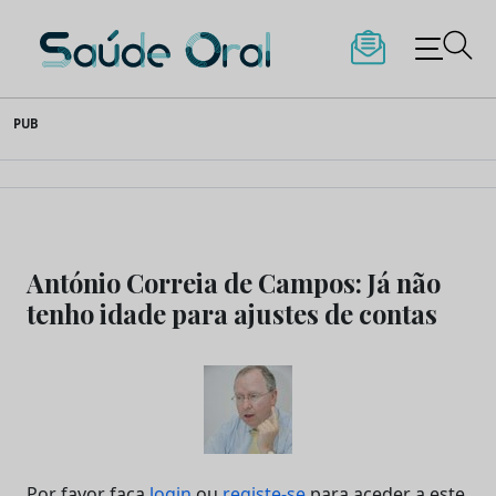
Saúde Oral
Skip
PUB
to
content
António Correia de Campos: Já não
tenho idade para ajustes de contas
Por favor faça
login
ou
registe-se
para aceder a este