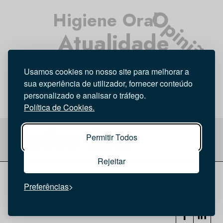
Opinião
Higiene Oral
Atualidade
Médicos Dentistas
Usamos cookies no nosso site para melhorar a
Tecnologia
Entrevista
Investigação
sua experiência de utilizador, fornecer conteúdo
personalizado e analisar o tráfego.
Política de Cookies.
Permitir Todos
Rejeitar
© 2026 Saúde Oral
Ficha Técnica
|
Política de Cookies
|
Preferências
Política de privacidade