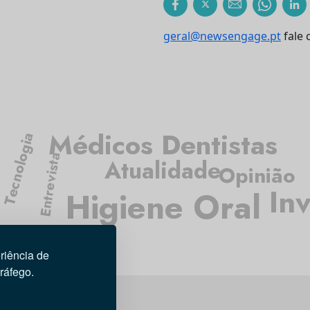
geral@newsengage.pt
fale 
Médicos Dentistas
Tecnologia
Entrevista
Atualidade
Opinião
In
Higiene Oral
riência de
tráfego.