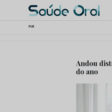
Saúde Oral
Skip
PUB
to
content
Andou dist
do ano