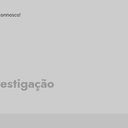
connosco!
vestigação