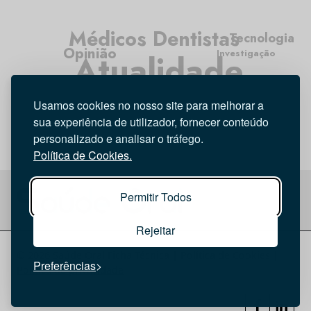
Médicos Dentistas
Tecnologia
Opinião
Investigação
Atualidade
Entrevista
Higiene Oral
Usamos cookies no nosso site para melhorar a
sua experiência de utilizador, fornecer conteúdo
personalizado e analisar o tráfego.
Política de Cookies.
Permitir Todos
Rejeitar
© 2026 Saúde Oral
Ficha Técnica
|
Política de Cookies
|
Preferências
Política de privacidade