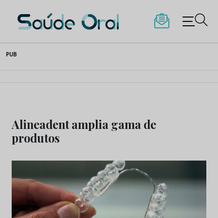
Saúde Oral
Skip
PUB
to
content
Alineadent amplia gama de
produtos