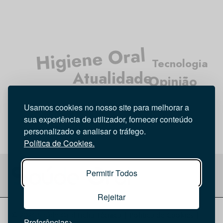
Higiene Oral
Tecnologia
Atualidade
Opinião
Médicos Dentistas
Entrevista
Usamos cookies no nosso site para melhorar a
Investigação
sua experiência de utilizador, fornecer conteúdo
personalizado e analisar o tráfego.
Política de Cookies.
Permitir Todos
Rejeitar
© 2026 Saúde Oral
Ficha Técnica
|
Política de Cookies
|
Preferências