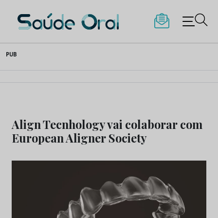
Saúde Oral
Skip
PUB
to
content
Align Tecnhology vai colaborar com
European Aligner Society