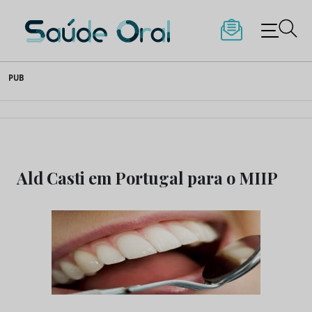
Saúde Oral
Skip
PUB
to
content
Ald Casti em Portugal para o MIIP