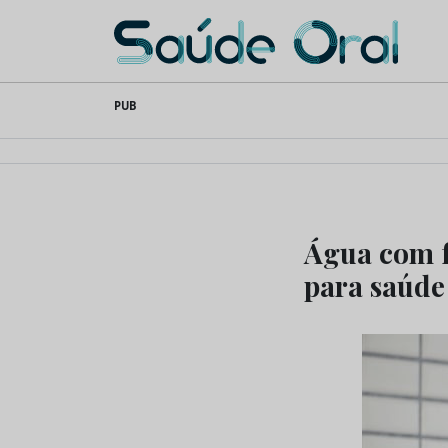
Saúde Oral
Skip
PUB
to
content
Água com f
para saúde