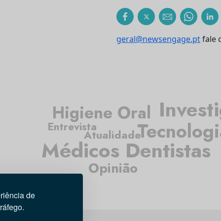
geral@newsengage.pt
fale 
Invest
Higiene Oral
Tecnologi
Entrevista
Atualidade
Médicos Dentistas
Opinião
riência de
tráfego.