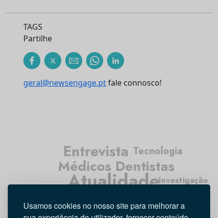
TAGS
Partilhe
geral@newsengage.pt
fale connosco!
Entrevista
Tecnologia
Médicos Dentistas
Atualidade
Investigação
Opinião
Higiene Oral
Usamos cookies no nosso site para melhorar a
sua experiência de utilizador, fornecer conteúdo