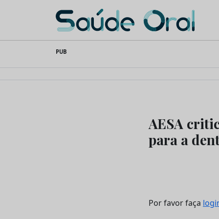
Saúde Oral
Skip
PUB
to
content
AESA critic
para a dent
Por favor faça
logi