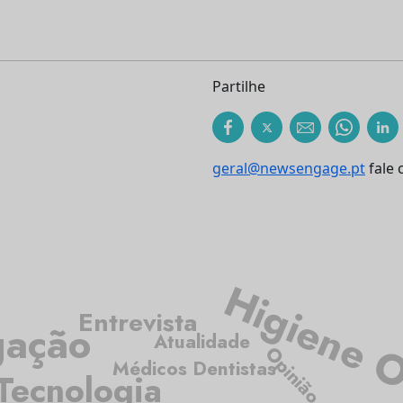
Partilhe
geral@newsengage.pt
fale 
Higiene 
Entrevista
gação
Atualidade
Opinião
Médicos Dentistas
Tecnologia