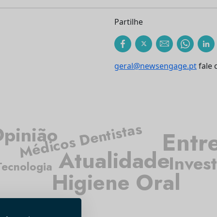
Partilhe
geral@newsengage.pt
fale 
Médicos Dentistas
pinião
Entre
Atualidade
Inves
Tecnologia
Higiene Oral