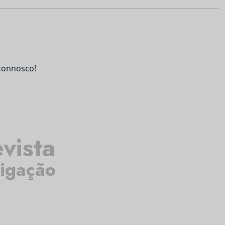
connosco!
vista
tigação