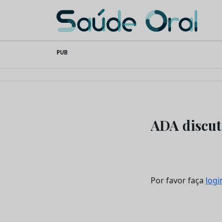
Saúde Oral
Skip
PUB
to
content
ADA discut
Por favor faça
logi