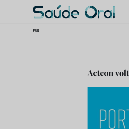
Saúde Oral
Skip
PUB
to
content
Acteon vol