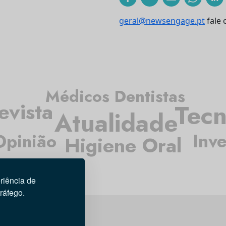
geral@newsengage.pt
fale 
Médicos Dentistas
evista
Tecn
Atualidade
Inv
Opinião
Higiene Oral
riência de
tráfego.