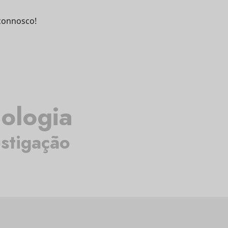
connosco!
ologia
estigação