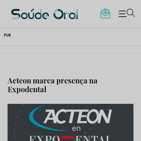
Saúde Oral
Skip
PUB
to
content
Acteon marca presença na
Expodental