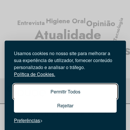
Higiene Oral
Tecnologia
Opinião
Entrevista
Atualidade
Médicos Dentista
Investigação
Usamos cookies no nosso site para melhorar a
sua experiência de utilizador, fornecer conteúdo
personalizado e analisar o tráfego.
Política de Cookies.
Permitir Todos
Rejeitar
© 2026 Saúde Oral
Ficha Técnica
|
Política de Cookies
|
Preferências
Política de privacidade