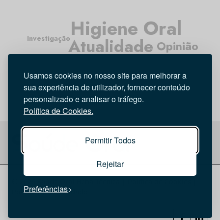
Higiene Oral
Investigação
Atualidade
Opinião
Médicos Dentistas
Tecnologia
Entrevista
Usamos cookies no nosso site para melhorar a
sua experiência de utilizador, fornecer conteúdo
personalizado e analisar o tráfego.
Política de Cookies.
Permitir Todos
Rejeitar
© 2026 Saúde Oral
Ficha Técnica
|
Política de Cookies
|
Preferências
Política de privacidade