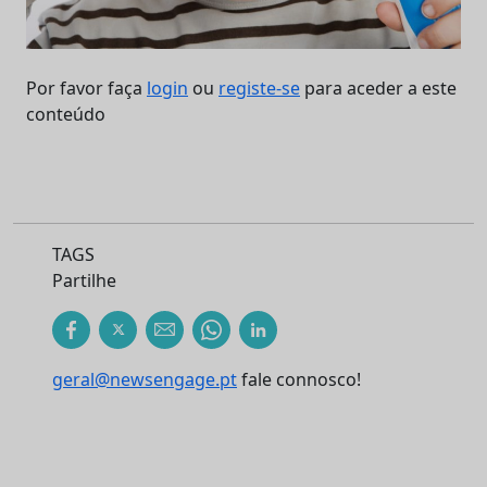
Por favor faça
login
ou
registe-se
para aceder a este
conteúdo
TAGS
Partilhe
geral@newsengage.pt
fale connosco!