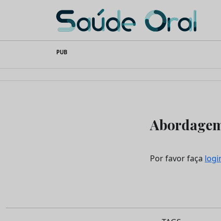
Saúde Oral
Skip
PUB
to
content
Abordagem 
Por favor faça
logi