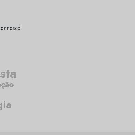
connosco!
sta
ação
gia