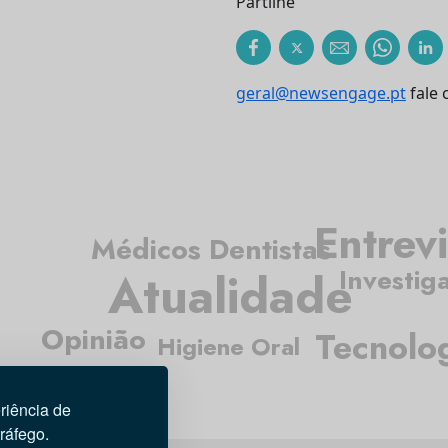
Partilhe
geral@newsengage.pt
fale 
Entrevi
Médicos Dentistas
Investig
Atualidade
Opinião
Tecnolo
Higiene Oral
riência de
tráfego.