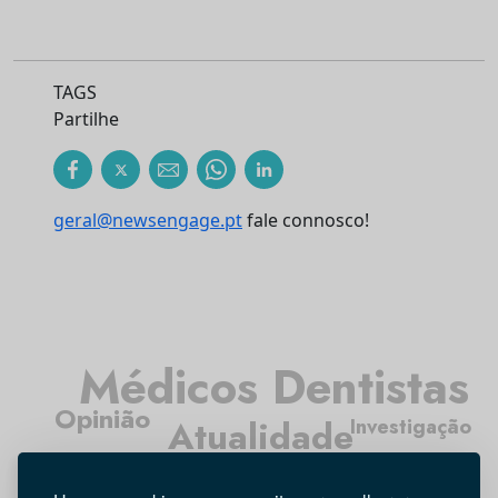
TAGS
Partilhe
geral@newsengage.pt
fale connosco!
Médicos Dentistas
Opinião
Atualidade
Investigação
Tecnologia
Higiene Oral