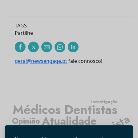
TAGS
Partilhe
geral@newsengage.pt
fale connosco!
Investigação
Médicos Dentistas
Entrevista
Atualidade
Opinião
Higiene Oral