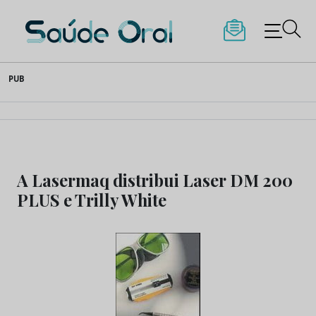
Saúde Oral
Skip
PUB
to
content
A Lasermaq distribui Laser DM 200
PLUS e Trilly White