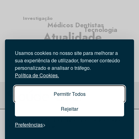
Investigação
Médicos Dentistas
Tecnologia
Atualidade
Higiene Oral
Opinião
Entrevista
Usamos cookies no nosso site para melhorar a
sua experiência de utilizador, fornecer conteúdo
personalizado e analisar o tráfego.
Política de Cookies.
Permitir Todos
Rejeitar
© 2026 Saúde Oral
Ficha Técnica
|
Política de Cookies
|
Preferências
Política de privacidade