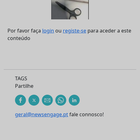
Por favor faça
login
ou
registe-se
para aceder a este
conteúdo
TAGS
Partilhe
geral@newsengage.pt
fale connosco!