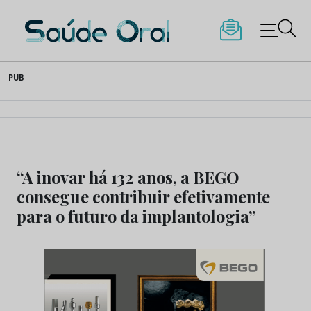
Saúde Oral
Skip
PUB
to
content
“A inovar há 132 anos, a BEGO
consegue contribuir efetivamente
para o futuro da implantologia”