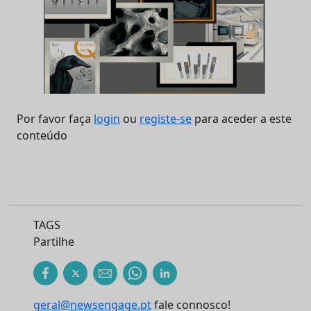
Por favor faça
login
ou
registe-se
para aceder a este
conteúdo
TAGS
Partilhe
geral@newsengage.pt
fale connosco!