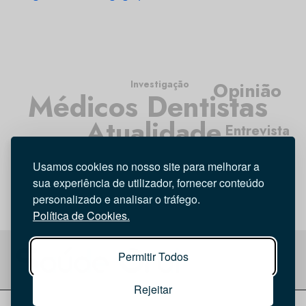
Investigação
Opinião
Médicos Dentistas
Atualidade
Entrevista
Higiene Oral
Tecnologia
Usamos cookies no nosso site para melhorar a
sua experiência de utilizador, fornecer conteúdo
personalizado e analisar o tráfego.
Política de Cookies.
Permitir Todos
Rejeitar