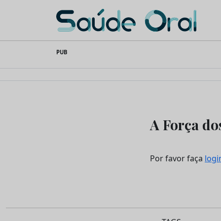
Saúde Oral
Skip
PUB
to
content
A Força do
Por favor faça
logi