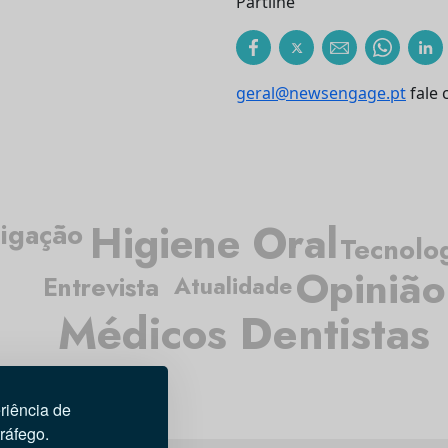
Partilhe
geral@newsengage.pt
fale 
Higiene Oral
tigação
Tecnolo
Opinião
Entrevista
Atualidade
Médicos Dentistas
riência de
tráfego.