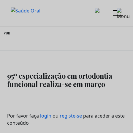
Saúde Oral
Skip
PUB
to
content
95ª especialização em ortodontia
funcional realiza-se em março
Por favor faça
login
ou
registe-se
para aceder a este
conteúdo