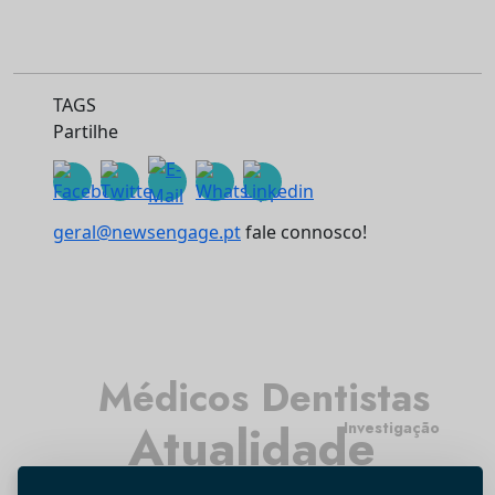
TAGS
Partilhe
geral@newsengage.pt
fale connosco!
Médicos Dentistas
Atualidade
Investigação
Higiene Oral