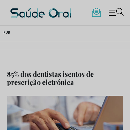
Saúde Oral
Skip
PUB
to
content
85% dos dentistas isentos de
prescrição eletrónica