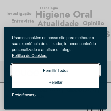
Tecnologia
Higiene Oral
Investigação
Entrevista
Atualidade
Opinião
Médicos Dentistas
Usamos cookies no nosso site para melhorar a
sua experiência de utilizador, fornecer conteúdo
personalizado e analisar o tráfego.
Política de Cookies.
Permitir Todos
Rejeitar
© 2026 Saúde Oral
Ficha Técnica
|
Política de Cookies
|
Preferências
Política de privacidade