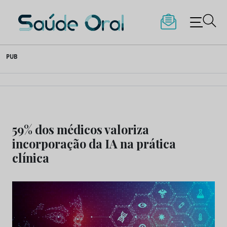
Saúde Oral
Skip
PUB
to
content
59% dos médicos valoriza
incorporação da IA na prática
clínica