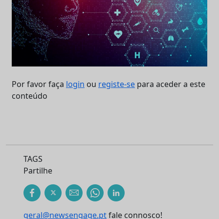
Por favor faça
login
ou
registe-se
para aceder a este
conteúdo
TAGS
Partilhe
geral@newsengage.pt
fale connosco!