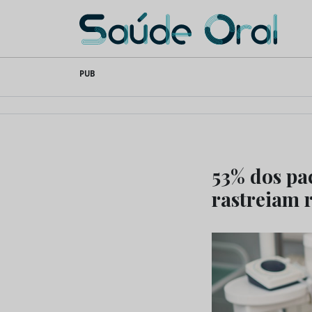
Saúde Oral
Skip
PUB
to
content
53% dos pa
rastreiam 