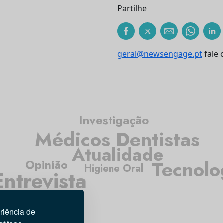
Partilhe
geral@newsengage.pt
fale 
Investigação
Médicos Dentistas
Atualidade
Tecnolo
Opinião
Higiene Oral
Entrevista
riência de