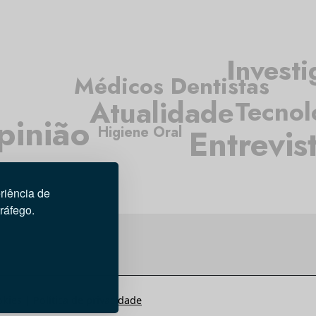
Invest
Médicos Dentistas
Atualidade
Tecnol
pinião
Entrevis
Higiene Oral
riência de
tráfego.
okies
|
Política de privacidade