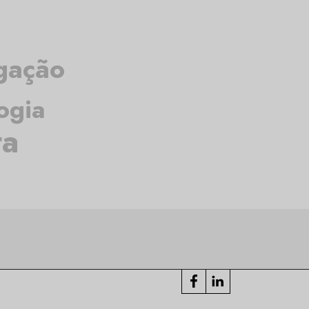
igação
ogia
ta