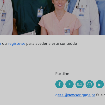
n
ou
registe-se
para aceder a este conteúdo
Partilhe
geral@newsengage.pt
fale 