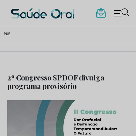
Saúde Oral
Skip
PUB
to
content
2º Congresso SPDOF divulga
programa provisório