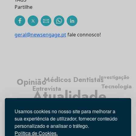
Partilhe
geral@newsengage.pt
fale connosco!
Investigação
Médicos Dentistas
Opinião
Tecnologia
Entrevista
Atualidade
Higiene Oral
Usamos cookies no nosso site para melhorar a
sua experiência de utilizador, fornecer conteúdo
personalizado e analisar o tráfego.
Política de Cookies.