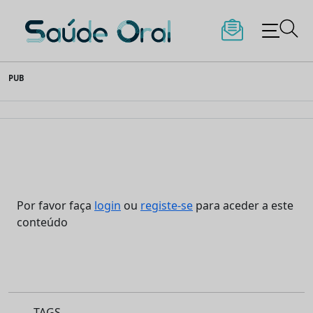
Saúde Oral
Skip
PUB
to
content
Por favor faça
login
ou
registe-se
para aceder a este
conteúdo
TAGS