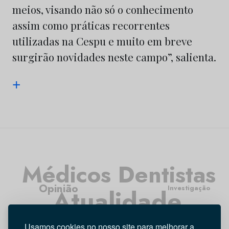
meios, visando não só o conhecimento
assim como práticas recorrentes
utilizadas na Cespu e muito em breve
surgirão novidades neste campo”, salienta.
+
Médicos Dentistas
Opinião
Investigação
Atualidade
Higiene Oral
Tecnologia
Entrevista
Usamos cookies no nosso site para melhorar a