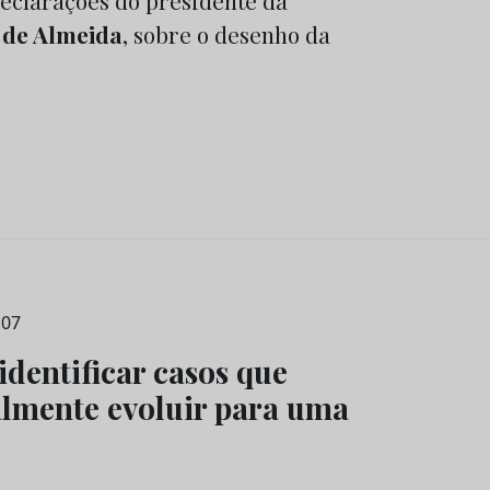
 declarações do presidente da
 de Almeida
, sobre o desenho da
:07
dentificar casos que
lmente evoluir para uma