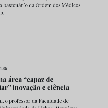
 o bastonário da Ordem dos Médicos
o.
4:36
ma área “capaz de
iar” inovação e ciência
l, o professor da Faculdade de