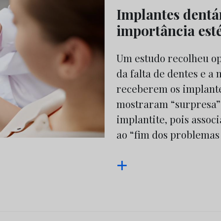
Implantes dentá
importância esté
Um estudo recolheu op
da falta de dentes e a
receberem os implante
mostraram “surpresa” 
implantite, pois asso
ao “fim dos problemas 
+