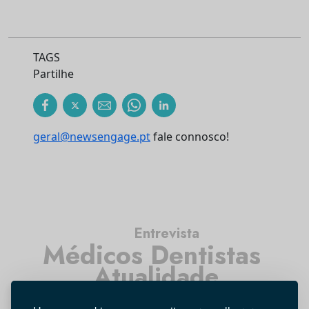
TAGS
Partilhe
geral@newsengage.pt
fale connosco!
Entrevista
Médicos Dentistas
Atualidade
Investigação
Higiene Oral